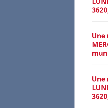
LUND
3620,
Une 
MERC
munic
Une 
LUND
3620,