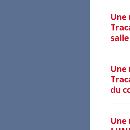
Une 
Trac
salle
Une 
Trac
du c
Une 