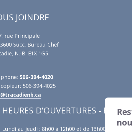
US JOINDRE
, rue Principale
 3600 Succ. Bureau-Chef
adie, N.-B. E1X 1G5
éphone:
506-394-4020
écopieur: 506-394-4025
o@tracadienb.ca
HEURES D’OUVERTURES - ÉTÉ
Res
nou
Lundi au jeudi : 8h00 à 12h00 et de 13h00 à 16h30