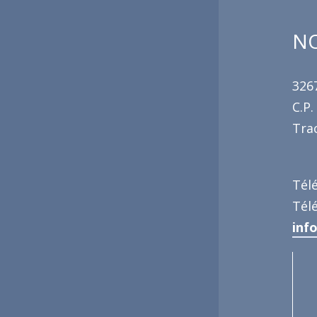
NO
3267
C.P.
Trac
Tél
Tél
inf