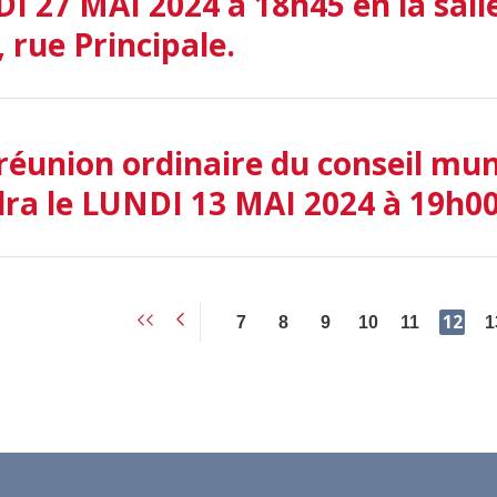
I 27 MAI 2024 à 18h45 en la salle
 rue Principale.
réunion ordinaire du conseil mun
dra le LUNDI 13 MAI 2024 à 19h0
12
7
8
9
10
11
1