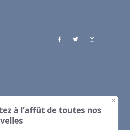
×
tez à l’affût de toutes nos
velles