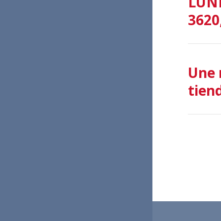
LUND
3620,
Une 
tien