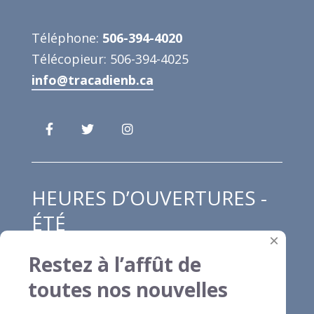
Téléphone:
506-394-4020
Télécopieur: 506-394-4025
info@tracadienb.ca
HEURES D’OUVERTURES -
ÉTÉ
×
Restez à l’affût de
Lundi au jeudi : 8h00 à 12h00 et de 13h00
toutes nos nouvelles
à 16h30
Vendredi : 8h00 à 13h00