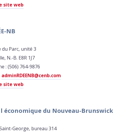
le site web
ÉE-NB
 du Parc, unité 3
le, N.-B. E8R 1J7
e : (506) 764-9876
:
adminRDEENB@cenb.com
le site web
il économique du Nouveau-Brunswick
 Saint-George, bureau 314