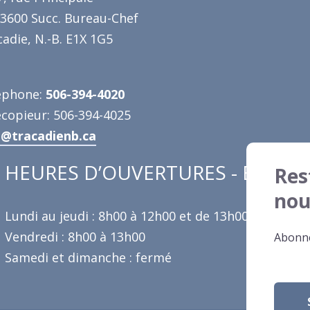
 3600 Succ. Bureau-Chef
adie, N.-B. E1X 1G5
éphone:
506-394-4020
écopieur: 506-394-4025
o@tracadienb.ca
HEURES D’OUVERTURES - ÉTÉ
Res
nou
Lundi au jeudi : 8h00 à 12h00 et de 13h00 à 16h30
Vendredi : 8h00 à 13h00
Abonne
Samedi et dimanche : fermé