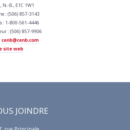
 N.-B., E1C 1W1
e : (506) 857-3143
is : 1-800-561-4446
eur : (506) 857-9906
:
cenb@cenb.com
le site web
US JOINDRE
, rue Principale