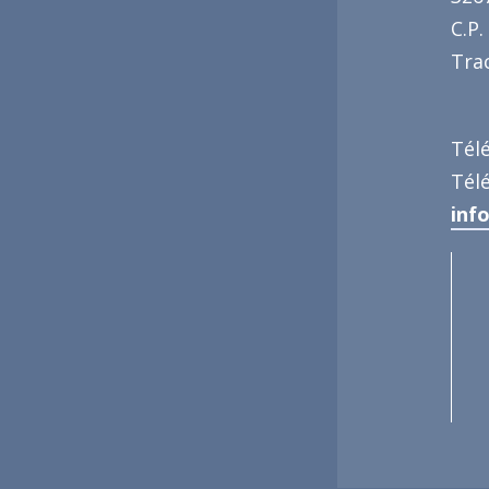
C.P.
Trac
Tél
Tél
inf