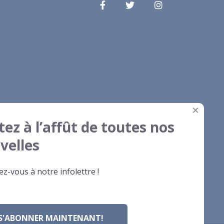
×
tez à l’affût de toutes nos
velles
z-vous à notre infolettre !
S'ABONNER MAINTENANT!