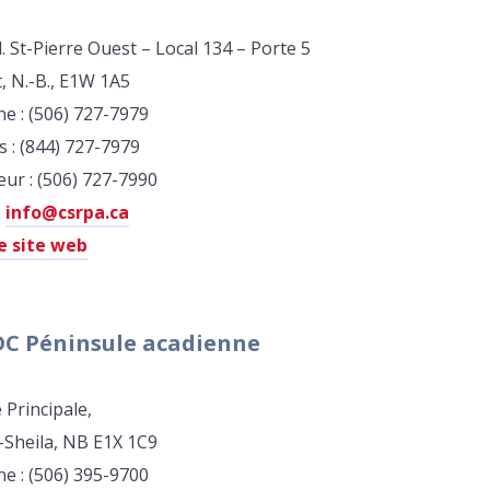
. St-Pierre Ouest – Local 134 – Porte 5
, N.-B., E1W 1A5
e : (506) 727-7979
s : (844) 727-7979
eur : (506) 727-7990
:
info@csrpa.ca
le site web
DC Péninsule acadienne
 Principale,
-Sheila, NB E1X 1C9
e : (506) 395-9700