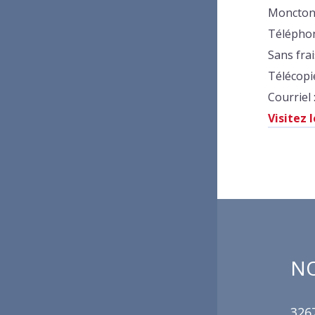
Moncton,
Téléphon
Sans fra
Télécopi
Courriel 
Visitez 
NO
3267