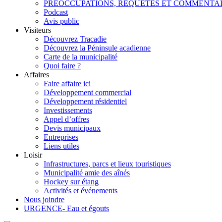
PRÉOCCUPATIONS, REQUÊTES ET COMMENTA
Podcast
Avis public
Visiteurs
Découvrez Tracadie
Découvrez la Péninsule acadienne
Carte de la municipalité
Quoi faire ?
Affaires
Faire affaire ici
Développement commercial
Développement résidentiel
Investissements
Appel d’offres
Devis municipaux
Entreprises
Liens utiles
Loisir
Infrastructures, parcs et lieux touristiques
Municipalité amie des aînés
Hockey sur étang
Activités et événements
Nous joindre
URGENCE- Eau et égouts