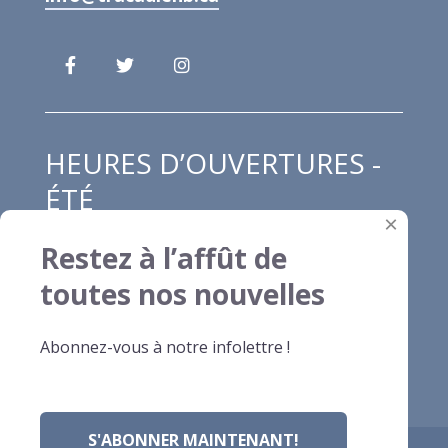
HEURES D’OUVERTURES -
ÉTÉ
×
Restez à l’affût de
Lundi au jeudi : 8h00 à 12h00 et de 13h00
toutes nos nouvelles
à 16h30
Vendredi : 8h00 à 13h00
Abonnez-vous à notre infolettre !
Samedi et dimanche : fermé
S'ABONNER MAINTENANT!