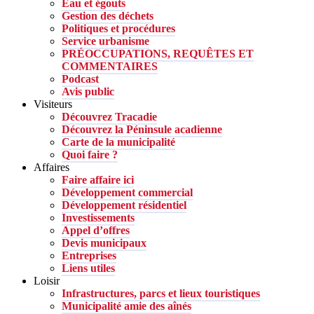
Eau et égouts
Gestion des déchets
Politiques et procédures
Service urbanisme
PRÉOCCUPATIONS, REQUÊTES ET
COMMENTAIRES
Podcast
Avis public
Visiteurs
Découvrez Tracadie
Découvrez la Péninsule acadienne
Carte de la municipalité
Quoi faire ?
Affaires
Faire affaire ici
Développement commercial
Développement résidentiel
Investissements
Appel d’offres
Devis municipaux
Entreprises
Liens utiles
Loisir
Infrastructures, parcs et lieux touristiques
Municipalité amie des aînés