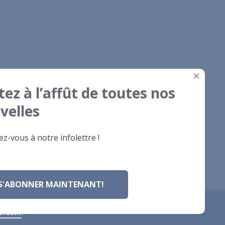
×
tez à l’affût de toutes nos
velles
z-vous à notre infolettre !
S'ABONNER MAINTENANT!
eractif
.