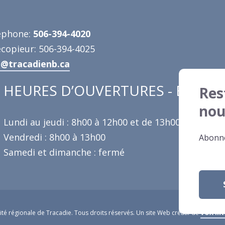
éphone:
506-394-4020
écopieur: 506-394-4025
o@tracadienb.ca
HEURES D’OUVERTURES - ÉTÉ
Res
nou
Lundi au jeudi : 8h00 à 12h00 et de 13h00 à 16h30
Vendredi : 8h00 à 13h00
Abonne
Samedi et dimanche : fermé
ité régionale de Tracadie. Tous droits réservés. Un site Web créatif de
VOX Int