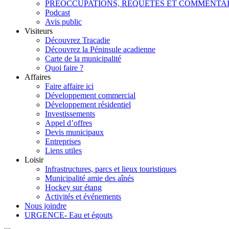
PRÉOCCUPATIONS, REQUÊTES ET COMMENTA
Podcast
Avis public
Visiteurs
Découvrez Tracadie
Découvrez la Péninsule acadienne
Carte de la municipalité
Quoi faire ?
Affaires
Faire affaire ici
Développement commercial
Développement résidentiel
Investissements
Appel d’offres
Devis municipaux
Entreprises
Liens utiles
Loisir
Infrastructures, parcs et lieux touristiques
Municipalité amie des aînés
Hockey sur étang
Activités et événements
Nous joindre
URGENCE- Eau et égouts