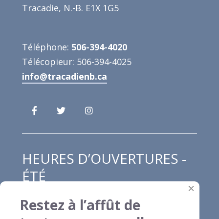
Tracadie, N.-B. E1X 1G5
Téléphone:
506-394-4020
Télécopieur: 506-394-4025
info@tracadienb.ca
HEURES D’OUVERTURES -
ÉTÉ
×
Restez à l’affût de
Lundi au jeudi : 8h00 à 12h00 et de 13h00