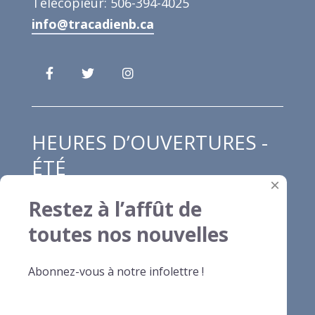
Télécopieur: 506-394-4025
info@tracadienb.ca
HEURES D’OUVERTURES -
ÉTÉ
×
Restez à l’affût de
Lundi au jeudi : 8h00 à 12h00 et de 13h00
toutes nos nouvelles
à 16h30
Vendredi : 8h00 à 13h00
Abonnez-vous à notre infolettre !
Samedi et dimanche : fermé