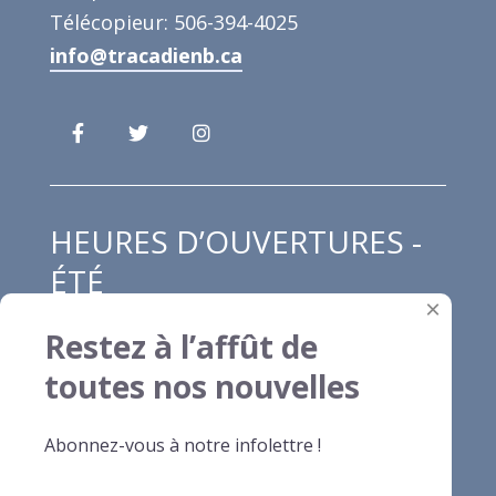
Télécopieur: 506-394-4025
info@tracadienb.ca
HEURES D’OUVERTURES -
ÉTÉ
×
Restez à l’affût de
Lundi au jeudi : 8h00 à 12h00 et de 13h00
toutes nos nouvelles
à 16h30
Vendredi : 8h00 à 13h00
Abonnez-vous à notre infolettre !
Samedi et dimanche : fermé