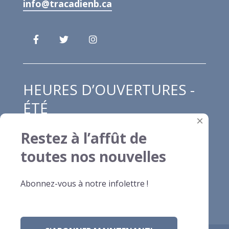
info@tracadienb.ca
HEURES D’OUVERTURES -
ÉTÉ
×
Restez à l’affût de
Lundi au jeudi : 8h00 à 12h00 et de 13h00
toutes nos nouvelles
à 16h30
Vendredi : 8h00 à 13h00
Abonnez-vous à notre infolettre !
Samedi et dimanche : fermé