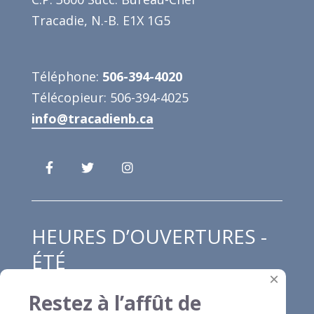
Tracadie, N.-B. E1X 1G5
Téléphone:
506-394-4020
Télécopieur: 506-394-4025
info@tracadienb.ca
HEURES D’OUVERTURES -
ÉTÉ
×
Restez à l’affût de
Lundi au jeudi : 8h00 à 12h00 et de 13h00