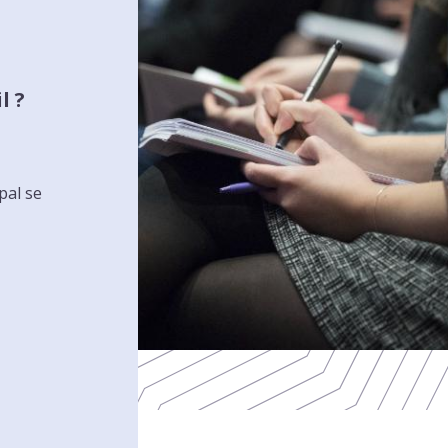
l ?
pal se