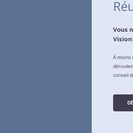
Réu
Vous n
Vision
À moins 
déroulen
conseil d
D