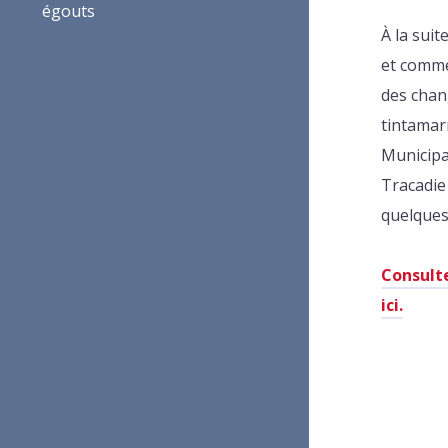
égouts
Podcast
À la suit
Projets municipaux
et comme
Avis public
des cha
tintamar
Municipa
Tracadie
quelques
Consulte
ici.