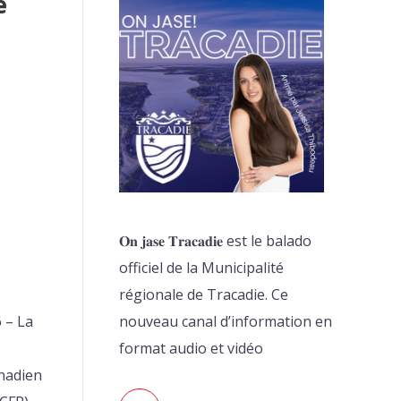
e
𝐎𝐧 𝐣𝐚𝐬𝐞 𝐓𝐫𝐚𝐜𝐚𝐝𝐢𝐞 est le balado
officiel de la Municipalité
régionale de Tracadie. Ce
6 – La
nouveau canal d’information en
format audio et vidéo
anadien