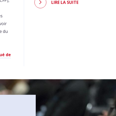
CFP),
LIRE LA SUITE
és
voir
e du
ué de