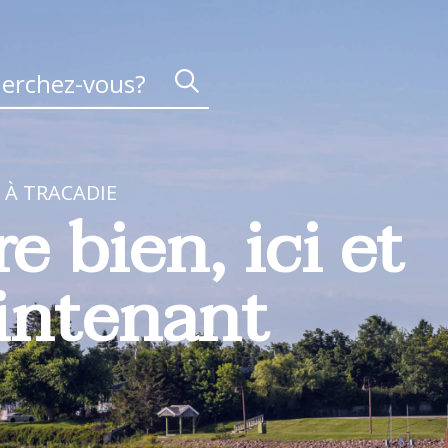
 À TRACADIE
re bien, ici et
intenant