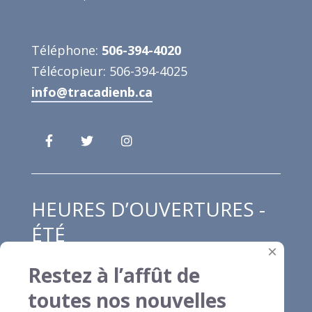
Téléphone:
506-394-4020
Télécopieur: 506-394-4025
info@tracadienb.ca
HEURES D’OUVERTURES -
ÉTÉ
×
Restez à l’affût de
Lundi au jeudi : 8h00 à 12h00 et de 13h00
toutes nos nouvelles
à 16h30